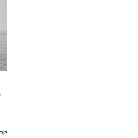
t
jaga